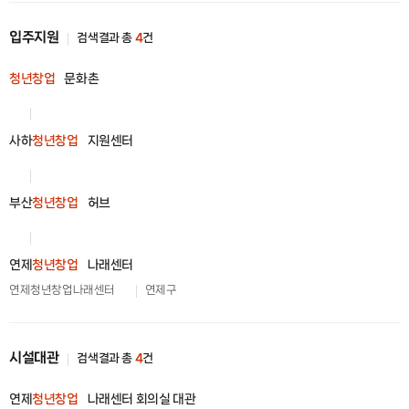
입주지원
검색결과 총
4
건
청년창업
문화촌
사하
청년창업
지원센터
부산
청년창업
허브
연제
청년창업
나래센터
연제청년창업나래센터
연제구
시설대관
검색결과 총
4
건
연제
청년창업
나래센터 회의실 대관