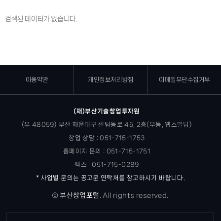
검색된 데이터가 없습니다.
이용약관
개인정보처리방침
이메일무단수집거부
(재)부산기술창업투자원
(우 48059) 부산 해운대구 센텀동로 45, 2층(우동, 웹스빌딩)
창업 상담 : 051-715-1753
홈페이지 문의 : 051-715-1751
팩스 : 051-715-0289
* 사업별 문의는 공고문 연락처를 참고하시기 바랍니다.
©
부산창업포털
.
All rights reserved.