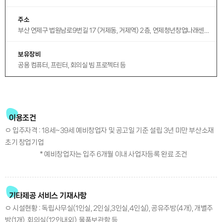
주소
부산 연제구 법원남로9번길 17 (거제동, 거제역) 2층, 연제청년창업나래센터
보유장비
공용 컴퓨터, 프린터, 회의실 빔 프로젝터 등
이용조건
ㅇ 입주자격 : 18세~39세 예비창업자 및 공고일 기준 설립 3년 미만 부산소재
초기 창업기업
* 예비창업자는 입주 6개월 이내 사업자등록 완료 조건
기타제공 서비스 기재사항
ㅇ 시설현황 : 독립사무실(1인실, 2인실,3인실,4인실), 공유주방(4개), 개별주
방(1개), 회의실(12인내외), 물품보관함 등