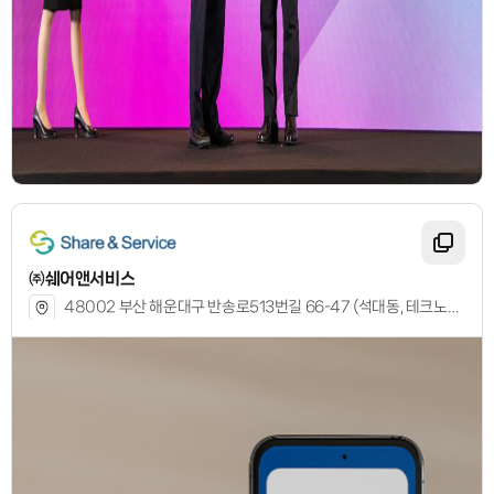
㈜쉐어앤서비스
48002 부산 해운대구 반송로513번길 66-47 (석대동, 테크노타워) 202호