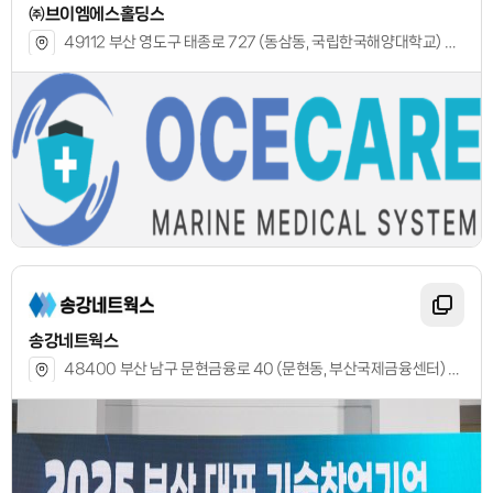
㈜브이엠에스홀딩스
49112 부산 영도구 태종로 727 (동삼동, 국립한국해양대학교) 해양벤처진흥센터 704호
송강네트웍스
48400 부산 남구 문현금융로 40 (문현동, 부산국제금융센터) 21층 내