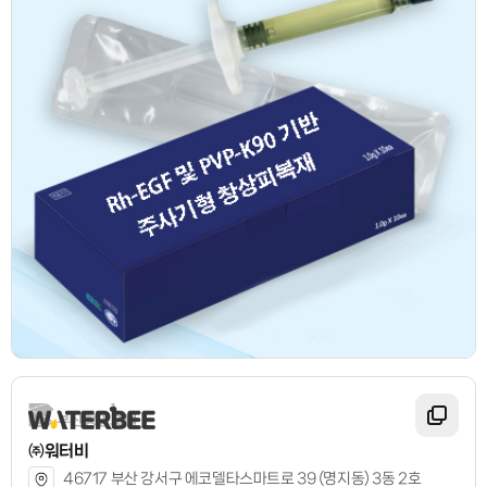
㈜워터비
46717 부산 강서구 에코델타스마트로 39 (명지동) 3동 2호