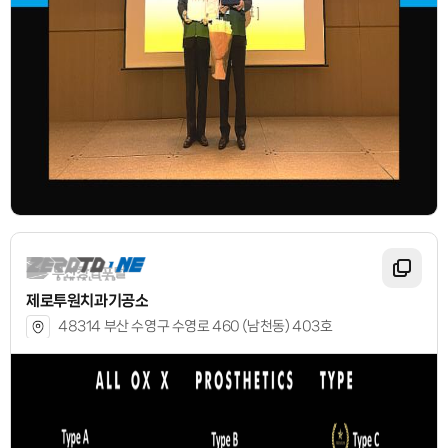
제로투원치과기공소
48314 부산 수영구 수영로 460 (남천동) 403호