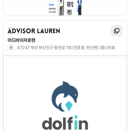
어드바이저로렌
47247 부산 부산진구 동천로 116 (전포동, 한신밴) 3층 06호