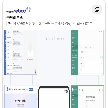
㈜팀리부뜨
48059 부산 해운대구 센텀동로 45 (우동, (주)웹스) 101호