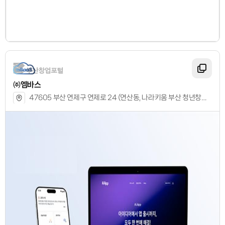
㈜엠바스
47605 부산 연제구 연제로 24 (연산동, 나라키움 부산 청년창업허브) 204호