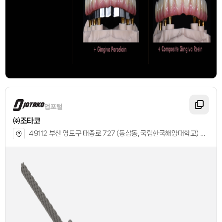
㈜조타코
49112 부산 영도구 태종로 727 (동삼동, 국립한국해양대학교) 산학허브관 1110호