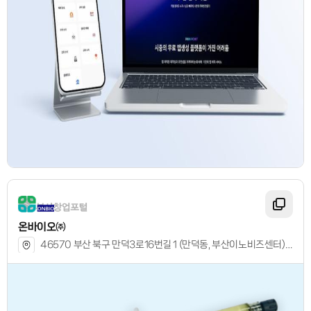
온바이오㈜
46570 부산 북구 만덕3로16번길 1 (만덕동, 부산이노비즈센터) 3층 303호