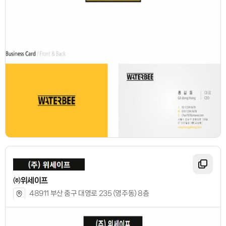
㈜위세이프
48911 부산 중구 대영로 235 (영주동) 8층