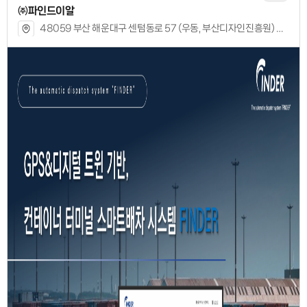
㈜파인드이알
48059 부산 해운대구 센텀동로 57 (우동, 부산디자인진흥원) 408-1호