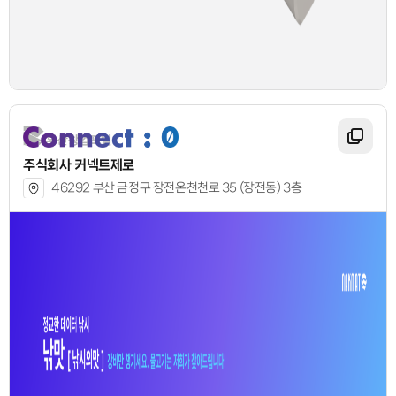
주식회사 커넥트제로
46292 부산 금정구 장전온천천로 35 (장전동) 3층