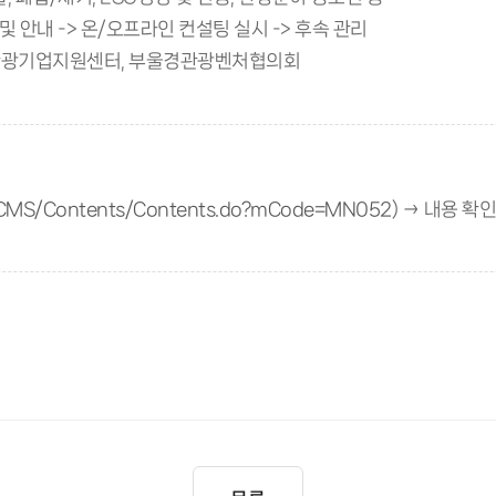
및 안내 -> 온/오프라인 컨설팅 실시 -> 후속 관리
산관광기업지원센터, 부울경관광벤처협의회
kor/CMS/Contents/Contents.do?mCode=MN052
) → 내용 확