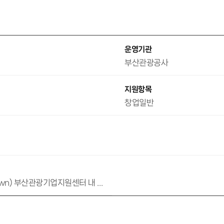
운영기관
부산관광공사
지원항목
창업일반
부산 영도구 봉래나루로 33 (대교동1가, Sea-Side Complex Town) 부산관광기업지원센터 내 1층 부산관광벤처상생센터