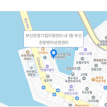
부산관광기업지원센터 내 1층 부산
관광벤처상생센터