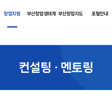
창업지원
부산창업생태계
부산창업지도
포털안내
지원사업
현황
포털 소개
접수중
부니콘(BUNICO
공지사항
RN)
접수마감
창업 가이드
컨설팅 · 멘토링
컨설팅 · 멘토링
자료실
입주지원
포털 회원사 조회
시설대관
장비대여