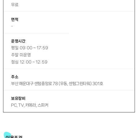
무료
면적
-
운영시간
평일
09:00 ~ 17:59
주말
미운영
점심
12:00 ~ 12:59
주소
부산 해운대구 센텀중앙로 78 (우동, 센텀그린타워) 301호
보유장비
PC, TV, 카메라, 스피커
이용조건