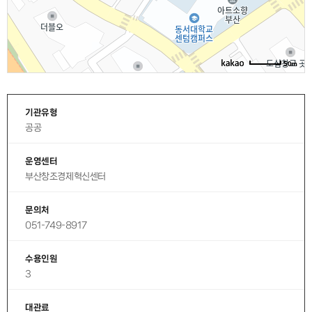
50m
기관유형
공공
운영센터
부산창조경제혁신센터
문의처
051-749-8917
수용인원
3
대관료