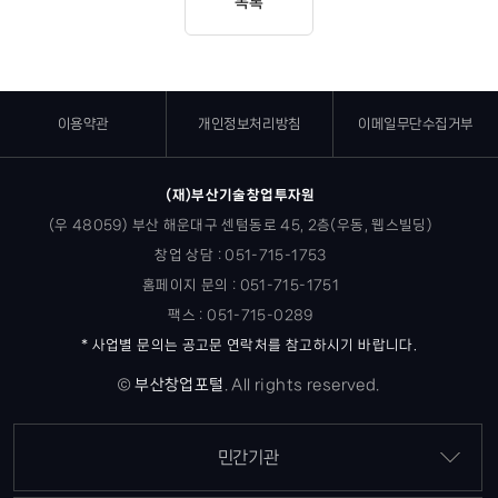
목록
이용약관
개인정보처리방침
이메일무단수집거부
(재)부산기술창업투자원
(우 48059) 부산 해운대구 센텀동로 45, 2층(우동, 웹스빌딩)
창업 상담 : 051-715-1753
홈페이지 문의 : 051-715-1751
팩스 : 051-715-0289
* 사업별 문의는 공고문 연락처를 참고하시기 바랍니다.
©
부산창업포털
.
All rights reserved.
민간기관