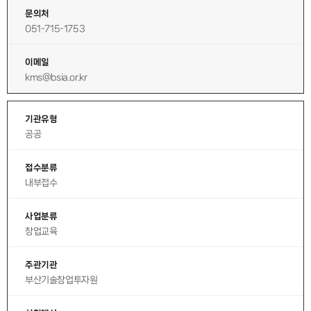
문의처
051-715-1753
이메일
kms@bsia.or.kr
기관유형
공공
접수분류
내부접수
사업분류
창업교육
주관기관
부산기술창업투자원