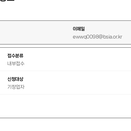
이메일
ewwq0098@bsia.or.kr
접수분류
내부접수
신청대상
기창업자