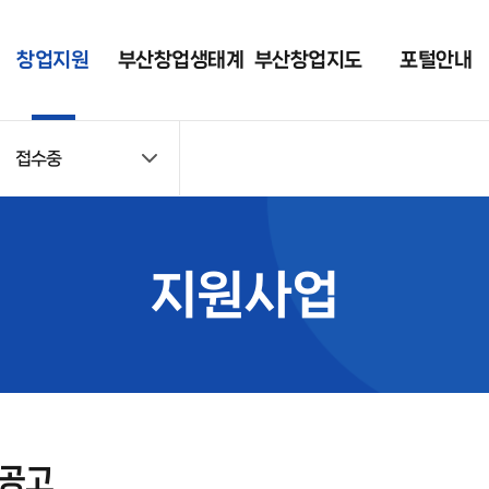
창업지원
부산창업생태계
부산창업지도
포털안내
접수중
지원사업
현황
포털 소개
접수중
부니콘(BUNICO
공지사항
RN)
접수마감
창업 가이드
지원사업
컨설팅 · 멘토링
자료실
입주지원
포털 회원사 조회
시설대관
장비대여
집공고