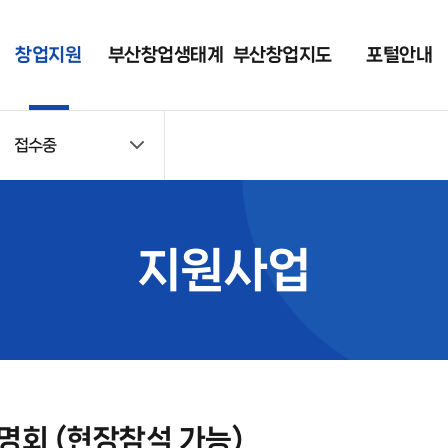
창업지원
부산창업생태계
부산창업지도
포털안내
접수중
지원사업
현황
포털 소개
접수중
부니콘(BUNICO
공지사항
RN)
접수마감
창업 가이드
지원사업
컨설팅 · 멘토링
자료실
입주지원
포털 회원사 조회
시설대관
장비대여
명회 (현장참석 가능)