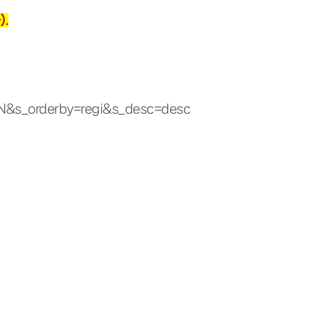
.
=N&s_orderby=regi&s_desc=desc