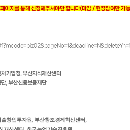
페이지를 통해 신청해주셔야만 합니다(마감 / 현장참여만 가능)
/1931?mcode=biz02&pageNo=1&deadline=N&deleteYn
소벤처기업청, 부산지식재산센터
공단, 부산신용보증재단
기술창업투자원, 부산창조경제혁신센터,
지식재산센터, 한국농업기술진흥원